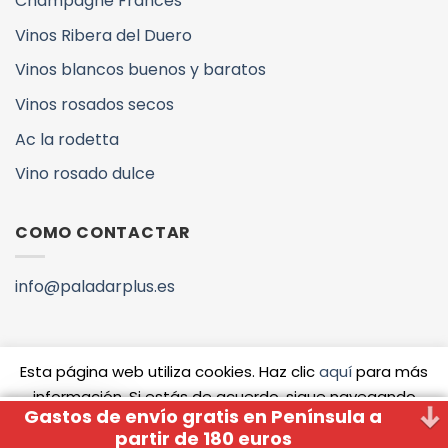
Champagne Francés
Vinos Ribera del Duero
Vinos blancos buenos y baratos
Vinos rosados secos
Ac la rodetta
Vino rosado dulce
COMO CONTACTAR
info@paladarplus.es
Esta página web utiliza cookies. Haz clic
aquí
para más
información. Si estás de acuerdo, sigue navegando
Copyright 2026 ©
QUIENES SOMOS
VINOS Y DENOMINACIONES
Gastos de envío gratis en Península a
Whatsapp
Aceptar
www.paladarplus.es
partir de 180 euros