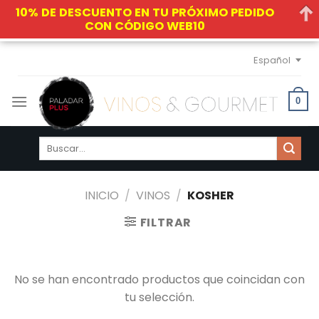
10% DE DESCUENTO EN TU PRÓXIMO PEDIDO
CON CÓDIGO WEB10
Skip
Español
to
content
0
Buscar
por:
INICIO
/
VINOS
/
KOSHER
FILTRAR
No se han encontrado productos que coincidan con
tu selección.