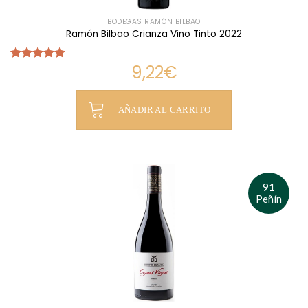
BODEGAS RAMÓN BILBAO
Ramón Bilbao Crianza Vino Tinto 2022
9,22
€
Valorado
con
4.71
de 5
AÑADIR AL CARRITO
91
Peñín