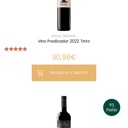
RIOJA CRIANZA
Vino Predicador 2022 Tinto
30,98
€
Valorado
con
4.84
de 5
AÑADIR AL CARRITO
91
Peñín