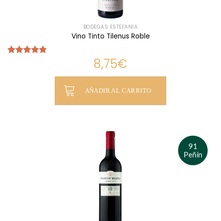
BODEGAS ESTEFANÍA
Vino Tinto Tilenus Roble
8,75
€
Valorado
con
4.75
de 5
AÑADIR AL CARRITO
91
Peñín