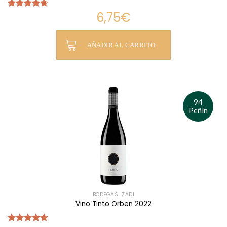
6,75
€
Valorado
con
4.69
de 5
AÑADIR AL CARRITO
94
Peñín
BODEGAS IZADI
Vino Tinto Orben 2022