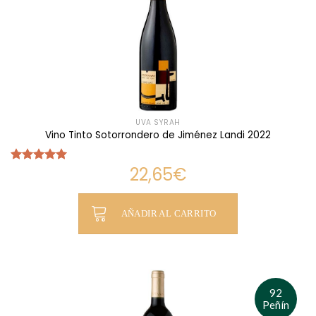
UVA SYRAH
Vino Tinto Sotorrondero de Jiménez Landi 2022
22,65
€
Valorado
con
5.00
de 5
AÑADIR AL CARRITO
92
Peñín