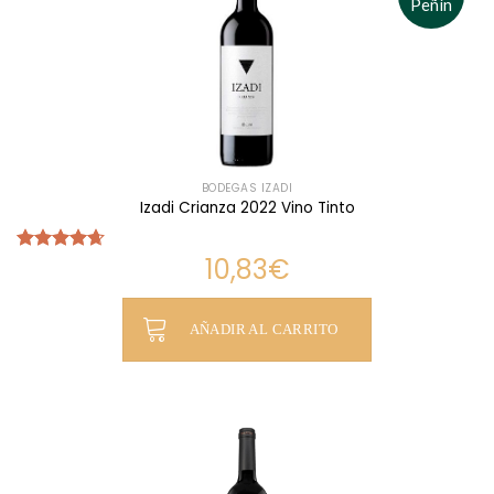
Peñín
BODEGAS IZADI
Izadi Crianza 2022 Vino Tinto
10,83
€
Valorado
con
4.65
de 5
AÑADIR AL CARRITO