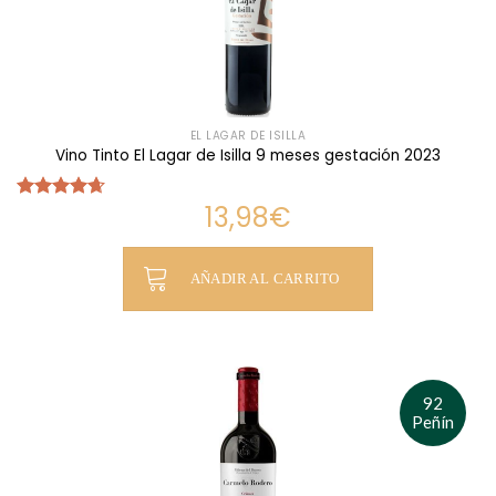
EL LAGAR DE ISILLA
Vino Tinto El Lagar de Isilla 9 meses gestación 2023
13,98
€
Valorado
con
4.64
de 5
AÑADIR AL CARRITO
92
Peñín