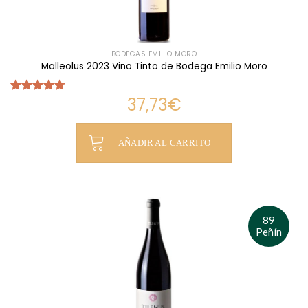
BODEGAS EMILIO MORO
Malleolus 2023 Vino Tinto de Bodega Emilio Moro
37,73
€
Valorado
con
4.75
de 5
AÑADIR AL CARRITO
89
Peñín