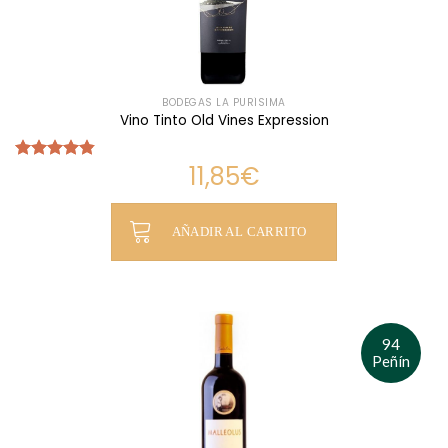
BODEGAS LA PURÍSIMA
Vino Tinto Old Vines Expression
11,85
€
Valorado
con
4.80
de 5
AÑADIR AL CARRITO
94
Peñín