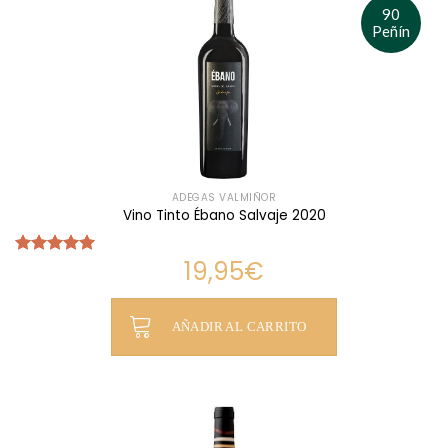
90
Peñín
ADEGAS VALMIÑOR
Vino Tinto Ébano Salvaje 2020
19,95
€
Valorado
con
5.00
de 5
AÑADIR AL CARRITO