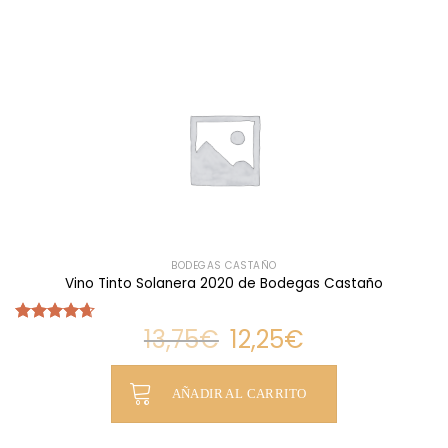
BODEGAS CASTAÑO
Vino Tinto Solanera 2020 de Bodegas Castaño
El
El
13,75
€
12,25
€
Valorado
precio
precio
con
4.67
original
actual
El
El
de 5
era:
es:
13,75€.
12,25€.
precio
precio
AÑADIR AL CARRITO
original
actual
era:
es: