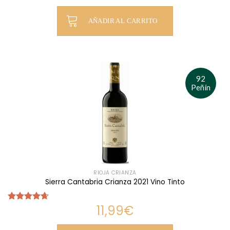
de 5
AÑADIR AL CARRITO
92
Peñín
RIOJA CRIANZA
Sierra Cantabria Crianza 2021 Vino Tinto
11,99
€
Valorado
con
4.67
de 5