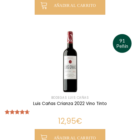
AÑADIR AL CARRITO
91
Peñín
BODEGAS LUIS CAÑAS
Luis Cañas Crianza 2022 Vino Tinto
12,95
€
Valorado
con
4.67
de 5
AÑADIR AL CARRITO