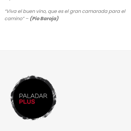
“Viva el buen vino, que es el gran camarada para el
camino” –
(Pio Baroja)