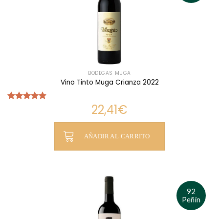
BODEGAS MUGA
Vino Tinto Muga Crianza 2022
22,41
€
Valorado
con
4.90
de 5
AÑADIR AL CARRITO
92
Peñín