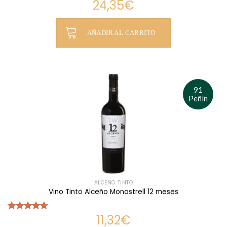
24,35
€
Valorado
con
4.69
de 5
AÑADIR AL CARRITO
91
Peñín
ALCEÑO TINTO
Vino Tinto Alceño Monastrell 12 meses
11,32
€
Valorado
con
4.67