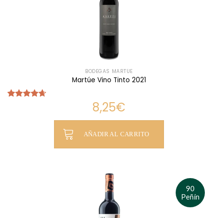
BODEGAS MARTÚE
Martúe Vino Tinto 2021
8,25
€
Valorado
con
4.65
de 5
AÑADIR AL CARRITO
90
Peñín