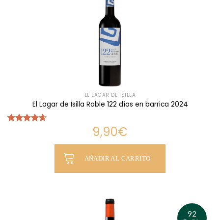
EL LAGAR DE ISILLA
El Lagar de Isilla Roble 122 días en barrica 2024
9,90
€
Valorado
con
4.66
de 5
AÑADIR AL CARRITO
92