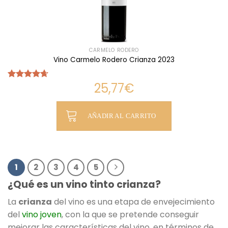
CARMELO RODERO
Vino Carmelo Rodero Crianza 2023
25,77
€
Valorado
con
4.64
de 5
AÑADIR AL CARRITO
1
2
3
4
5
¿Qué es un vino tinto crianza?
La
crianza
del vino es una etapa de envejecimiento
del
vino joven
, con la que se pretende conseguir
mejorar las características del vino, en términos de