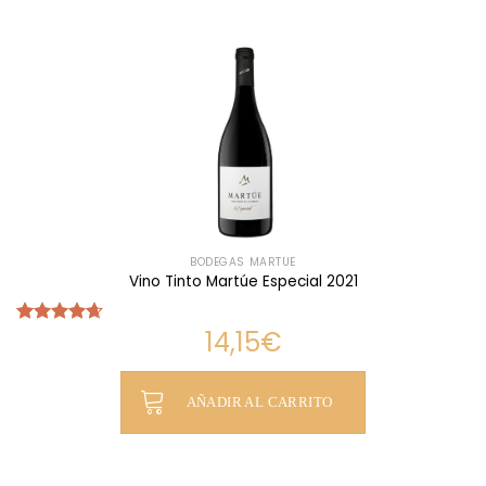
13,75€.
12,25€.
BODEGAS MARTÚE
Vino Tinto Martúe Especial 2021
14,15
€
Valorado
con
4.67
de 5
AÑADIR AL CARRITO