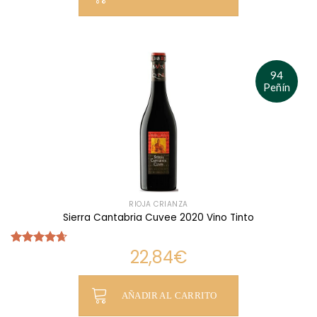
94
Peñín
RIOJA CRIANZA
Sierra Cantabria Cuvee 2020 Vino Tinto
22,84
€
Valorado
con
4.67
de 5
AÑADIR AL CARRITO