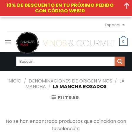
10% DE DESCUENTO EN TU PRÓXIMO PEDIDO
CON CÓDIGO WEB10
Skip
Español
to
content
0
Buscar
por:
INICIO
/
DENOMINACIONES DE ORIGEN VINOS
/
LA
MANCHA
/
LA MANCHA ROSADOS
FILTRAR
No se han encontrado productos que coincidan con
tu selección.