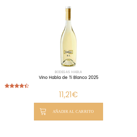
BODEGAS HABLA
Vino Habla de Ti Blanco 2025
11,21
€
Valorado
con
4.38
de 5
AÑADIR AL CARRITO