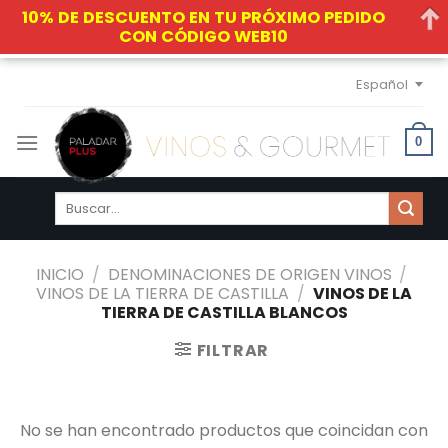
10% DE DESCUENTO EN TU PRÓXIMO PEDIDO
CON CÓDIGO WEB10
Skip
Español
to
content
0
Buscar
por:
INICIO
/
DENOMINACIONES DE ORIGEN VINOS
/
VINOS DE LA TIERRA DE CASTILLA
/
VINOS DE LA
TIERRA DE CASTILLA BLANCOS
FILTRAR
No se han encontrado productos que coincidan con