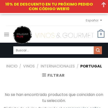
10% DE DESCUENTO EN TU PRÓXIMO PEDIDO
CON CÓDIGO WEB10
Skip
Español
to
content
0
Buscar
por:
INICIO
/
VINOS
/
INTERNACIONALES
/
PORTUGAL
FILTRAR
No se han encontrado productos que coincidan con
tu selección.