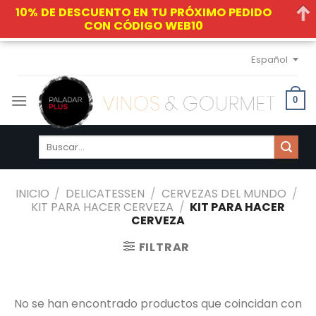
10% DE DESCUENTO EN TU PRÓXIMO PEDIDO
CON CÓDIGO WEB10
Skip
Español
to
content
0
Buscar
por:
INICIO
/
DELICATESSEN
/
CERVEZAS DEL MUNDO
/
KIT PARA HACER CERVEZA
/
KIT PARA HACER
CERVEZA
FILTRAR
No se han encontrado productos que coincidan con