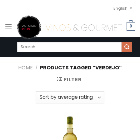
Skip
English
to
content
0
Search
for:
HOME
/
PRODUCTS TAGGED “VERDEJO”
FILTER