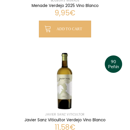
BODEGAS MENADE
Menade Verdejo 2025 Vino Blanco
9,95
€
ADD TO CART
90
Peñín
JAVIER SANZ VITICULTOR
Javier Sanz Viticultor Verdejo Vino Blanco
11,58
€