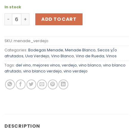
In stock
Menade Verdejo 2025 Vino Blanco quantity
ADD TO CART
SKU:
menade_verdejo
Categories:
Bodegas Menade
,
Menade Blanco
,
Secos y/o
afrutados
,
Uva Verdejo
,
Vino Blanco
,
Vino de Rueda
,
Vinos
Tags:
del vino
,
mejores vinos
,
verdejo
,
vino blanco
,
vino blanco
afrutado
,
vino blanco verdejo
,
vino verdejo
DESCRIPTION