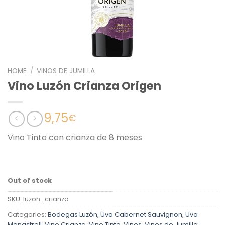
HOME
/
VINOS DE JUMILLA
Vino Luzón Crianza Origen
9,75
€
Vino Tinto con crianza de 8 meses
Out of stock
SKU:
luzon_crianza
Categories:
Bodegas Luzón
,
Uva Cabernet Sauvignon
,
Uva
Monastrell
,
Vino Crianza
,
Vino Tinto
,
Vinos
,
Vinos de Jumilla
,