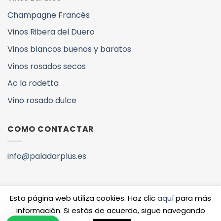
Champagne Francés
Vinos Ribera del Duero
Vinos blancos buenos y baratos
Vinos rosados secos
Ac la rodetta
Vino rosado dulce
COMO CONTACTAR
info@paladarplus.es
Esta página web utiliza cookies. Haz clic
aquí
para más
información. Si estás de acuerdo, sigue navegando
Copyright 2026 ©
QUIENES SOMOS
VINOS Y DENOMINACIONES