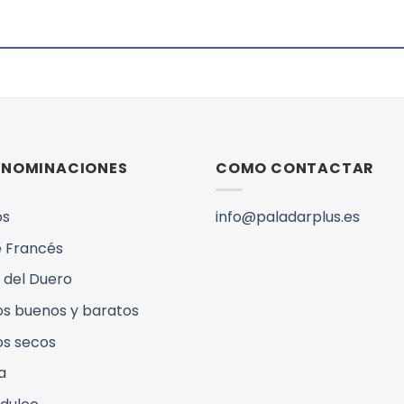
DENOMINACIONES
COMO CONTACTAR
os
info@paladarplus.es
 Francés
 del Duero
os buenos y baratos
os secos
a