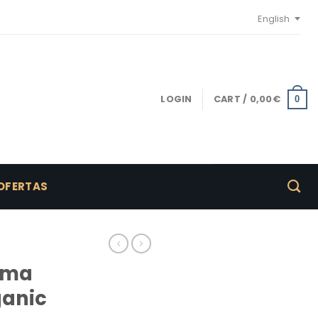
English
LOGIN
CART /
0,00
€
0
OFERTAS
rima
ganic