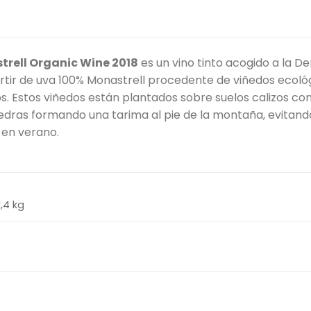
rell Organic Wine 2018
es un vino tinto acogido a la D
tir de uva 100% Monastrell procedente de viñedos ecológi
. Estos viñedos están plantados sobre suelos calizos co
edras formando una tarima al pie de la montaña, evitando
en verano.
1,4 kg