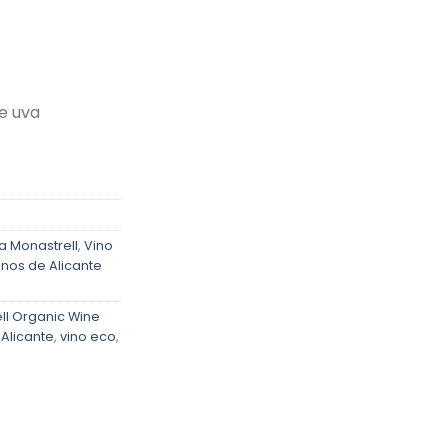
e uva
a Monastrell
,
Vino
inos de Alicante
ll Organic Wine
 Alicante
,
vino eco
,