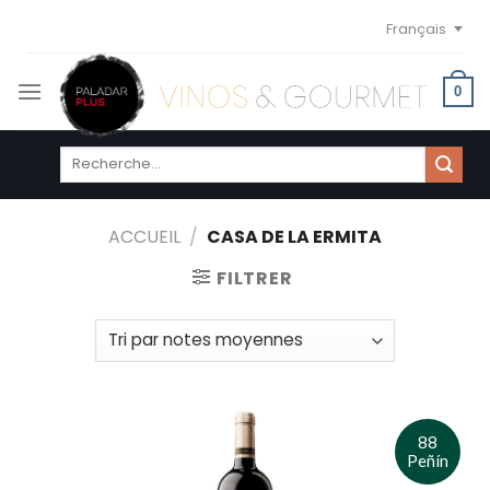
Skip
Français
to
content
0
Recherche
pour :
ACCUEIL
/
CASA DE LA ERMITA
FILTRER
88
Peñín