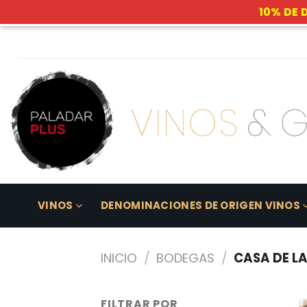
10% DE 
Skip
to
content
VINOS
DENOMINACIONES DE ORIGEN VINOS
INICIO
/
BODEGAS
/
CASA DE LA
FILTRAR POR