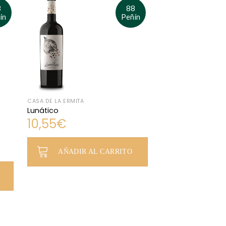
8
88
ín
Peñín
CASA DE LA ERMITA
Lunático
10,55
€
AÑADIR AL CARRITO