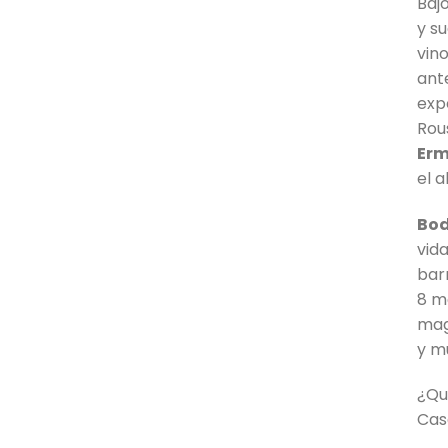
Baj
y s
vin
ant
exp
Rou
Erm
el 
Bod
vid
bar
8 m
mag
y m
¿Qu
Cas