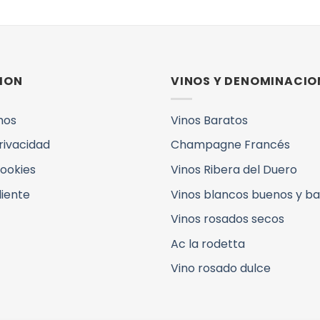
ION
VINOS Y DENOMINACIO
mos
Vinos Baratos
Privacidad
Champagne Francés
Cookies
Vinos Ribera del Duero
liente
Vinos blancos buenos y b
Vinos rosados secos
Ac la rodetta
Vino rosado dulce