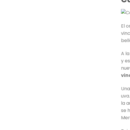
El 
vinc
bel
A l
y es
nue
vin
Una
uva
la 
se 
Mer