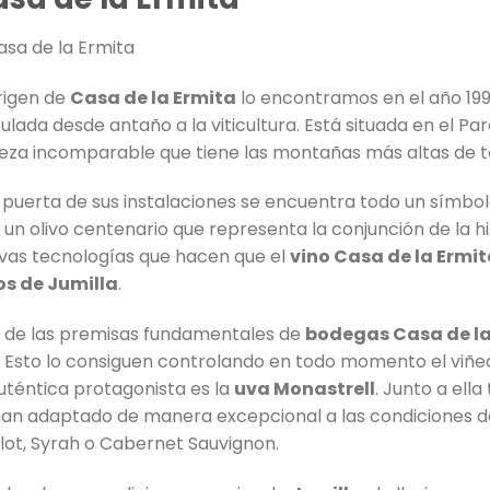
origen de
Casa de la Ermita
lo encontramos en el año 1999
ulada desde antaño a la viticultura. Está situada en el Pa
leza incomparable que tiene las montañas más altas de to
a puerta de sus instalaciones se encuentra todo un símbo
 un olivo centenario que representa la conjunción de la his
vas tecnologías que hacen que el
vino Casa de la Ermi
os de Jumilla
.
 de las premisas fundamentales de
bodegas Casa de la
. Esto lo consiguen controlando en todo momento el viñe
auténtica protagonista es la
uva Monastrell
. Junto a ell
han adaptado de manera excepcional a las condiciones 
lot, Syrah o Cabernet Sauvignon.