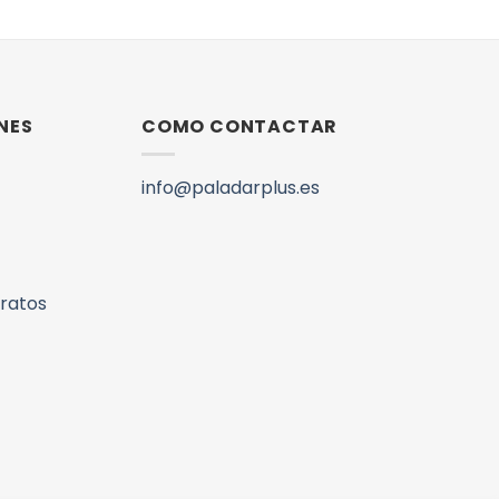
NES
COMO CONTACTAR
info@paladarplus.es
aratos