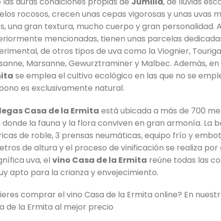
o las duras condiciones propias de
Jumilla
, de lluvias es
uelos rocosos, crecen unas cepas vigorosas y unas uvas 
os, una gran textura, mucho cuerpo y gran personalidad.
eriormente mencionadas, tienen unas parcelas dedicadas
erimental, de otros tipos de uva como la Viognier, Touriga
sanne, Marsanne, Gewurztraminer y Malbec. Además, en v
ita
se emplea el cultivo ecológico en las que no se empl
abono es exclusivamente natural.
egas Casa de la Ermita
está ubicada a más de 700 metr
a donde la fauna y la flora conviven en gran armonía. La
ricas de roble, 3 prensas neumáticas, equipo frío y embot
etros de altura y el proceso de vinificación se realiza p
nífica uva, el
vino Casa de la Ermita
reúne todas las co
uy apto para la crianza y envejecimiento.
ieres comprar el vino Casa de la Ermita online? En nuestr
a de la Ermita al mejor precio