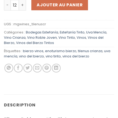
quantité de Vino Tinto Tilenus Roble
AJOUTER AU PANIER
UGS :
mgwines_tilenuscr
Catégories :
Bodegas Estefanía
,
Estefanía Tinto
,
Uva Mencía
,
Vino Crianza
,
Vino Roble Joven
,
Vino Tinto
,
Vinos
,
Vinos del
Bierzo
,
Vinos del Bierzo Tintos
Étiquettes :
bierzo vinos
,
enoturismo bierzo
,
tilenus crianza
,
uva
mencía
,
vino del bierzo
,
vino tinto
,
vinos del bierzo
DESCRIPTION