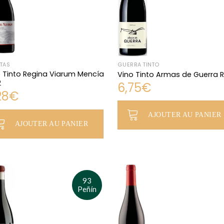
TAS
GUERRA TINTO
 Tinto Regina Viarum Mencía
Vino Tinto Armas de Guerra 
2
6,75
€
28
€
AJOUTER AU PANIER
AJOUTER AU PANIER
93
Peñín