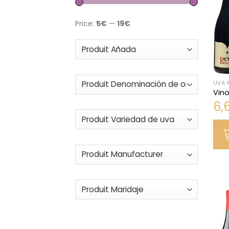
Price:
5€
—
19€
UVA 
Vino
6,