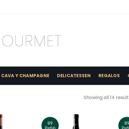
CAVA Y CHAMPAGNE
DELICATESSEN
REGALOS
Showing all 14 result
89
8
Peñín
Peñ