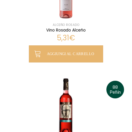
ALCEÑO ROSADO
Vino Rosado Alceño
5,31
€
AGGIUNGI AL CARRELLO
88
Peñín