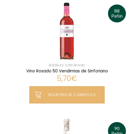
88
Peñín
BODEGAS SINFORIANO
Vino Rosado 50 Vendimias de Sinforiano
5,70
€
AGGIUNGI AL CARRELLO
90
Peñín