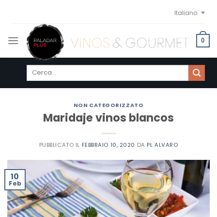
Skip
Italiano
to
content
0
Cerca:
NON CATEGORIZZATO
Maridaje vinos blancos
PUBBLICATO IL
FEBBRAIO 10, 2020
DA
PL ALVARO
10
Feb