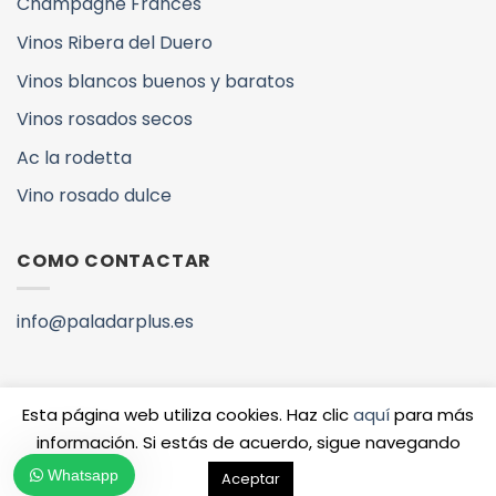
Champagne Francés
Vinos Ribera del Duero
Vinos blancos buenos y baratos
Vinos rosados secos
Ac la rodetta
Vino rosado dulce
COMO CONTACTAR
info@paladarplus.es
Esta página web utiliza cookies. Haz clic
aquí
para más
información. Si estás de acuerdo, sigue navegando
Copyright 2026 ©
QUIENES SOMOS
VINOS Y DENOMINACIONES
Whatsapp
Aceptar
www.paladarplus.es