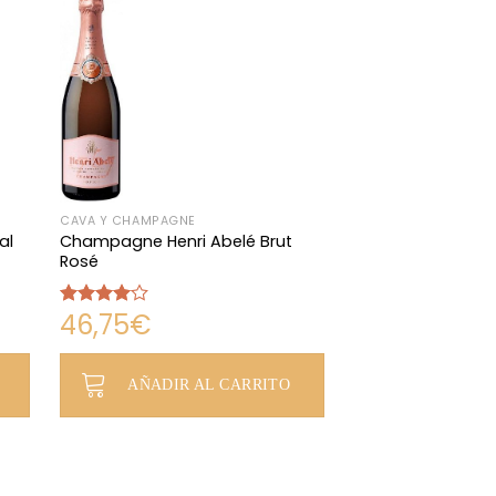
CAVA Y CHAMPAGNE
al
Champagne Henri Abelé Brut
Rosé
46,75
€
Valorado
en
4.00
de 5
AÑADIR AL CARRITO