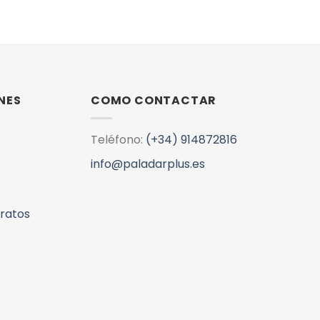
NES
COMO CONTACTAR
Teléfono:
(+34) 914872816
info@paladarplus.es
aratos