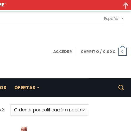
ME´
Español
ACCEDER
CARRITO /
0,00
€
0
LOS
OFERTAS
 3