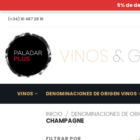
5% de d
Skip
(+34) 91 487 28 16
to
content
VINOS
DENOMINACIONES DE ORIGEN VINOS
INICIO
/
DENOMINACIONES DE ORI
CHAMPAGNE
FILTRAR POR