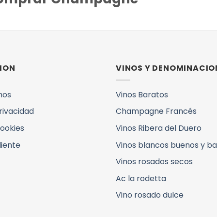
ION
VINOS Y DENOMINACIO
mos
Vinos Baratos
Privacidad
Champagne Francés
Cookies
Vinos Ribera del Duero
liente
Vinos blancos buenos y b
Vinos rosados secos
Ac la rodetta
Vino rosado dulce