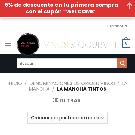
5% de descuento en tu primera compra
con el cupón “WELCOME”
Skip
Español
to
content
0
Buscar
por:
INICIO
/
DENOMINACIONES DE ORIGEN VINOS
/
LA
MANCHA
/
LA MANCHA TINTOS
FILTRAR