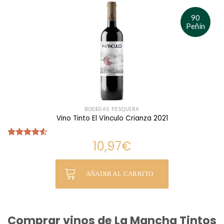
90
Peñín
BODEGAS PESQUERA
Vino Tinto El Vínculo Crianza 2021
10,97
€
Valorado
con
4.50
de 5
AÑADIR AL CARRITO
Comprar vinos de La Mancha Tintos