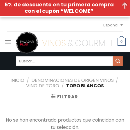
5% de descuento en tu primera compra
con el cupón “WELCOME”
Skip
Español
to
content
0
Buscar
por:
INICIO
/
DENOMINACIONES DE ORIGEN VINOS
/
VINO DE TORO
/
TORO BLANCOS
FILTRAR
No se han encontrado productos que coincidan con
tu selección.