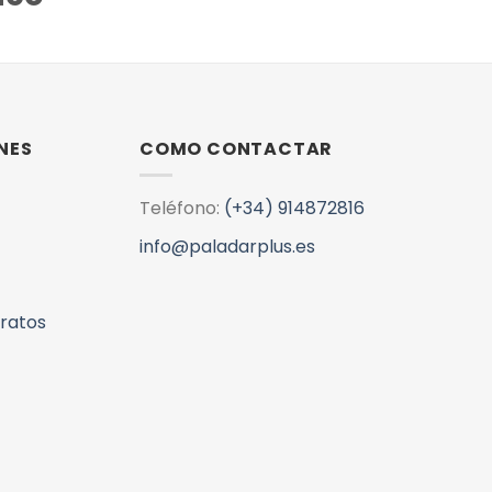
NES
COMO CONTACTAR
Teléfono:
(+34) 914872816
info@paladarplus.es
aratos