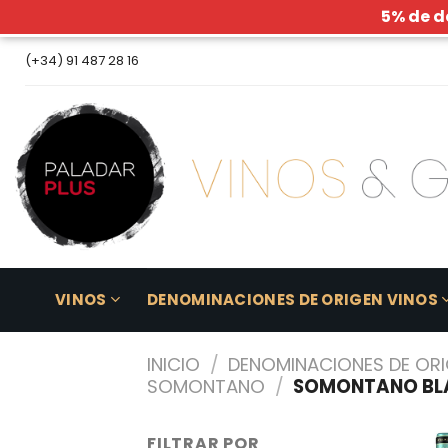
5% de d
Skip
(+34) 91 487 28 16
to
content
VINOS
DENOMINACIONES DE ORIGEN VINOS
INICIO
/
DENOMINACIONES DE ORI
SOMONTANO
/
SOMONTANO BL
FILTRAR POR