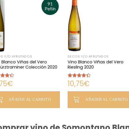
91
Peñín
S Y/O AFRUTADOS
SECOS Y/O AFRUTADOS
 Blanco Viñas del Vero
Vino Blanco Viñas del Vero
ürztraminer Colección 2020
Riesling 2020
,75
€
10,75
€
rado
Valorado
.33
en
4.30
de 5
AÑADIR AL CARRITO
AÑADIR AL CARRITO
omprar vino de Somontano Bla