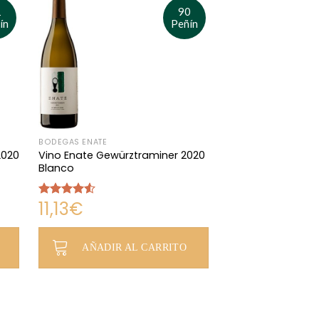
1
90
ín
Peñín
BODEGAS ENATE
2020
Vino Enate Gewürztraminer 2020
Blanco
11,13
€
Valorado
en
4.50
de 5
AÑADIR AL CARRITO