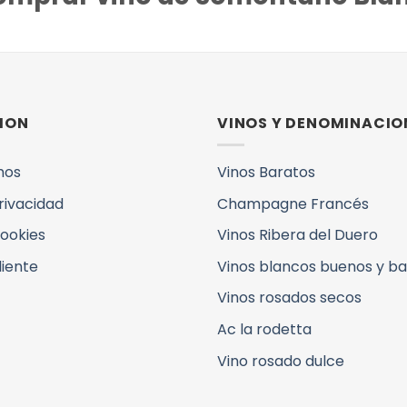
ION
VINOS Y DENOMINACIO
mos
Vinos Baratos
Privacidad
Champagne Francés
Cookies
Vinos Ribera del Duero
liente
Vinos blancos buenos y b
Vinos rosados secos
Ac la rodetta
Vino rosado dulce