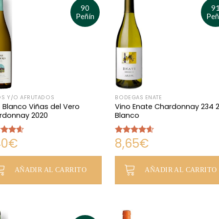
90
9
Peñín
Peñ
S Y/O AFRUTADOS
BODEGAS ENATE
 Blanco Viñas del Vero
Vino Enate Chardonnay 234 
rdonnay 2020
Blanco
40
€
8,65
€
rado
Valorado
.60
de
en
4.52
de 5
AÑADIR AL CARRITO
AÑADIR AL CARRITO