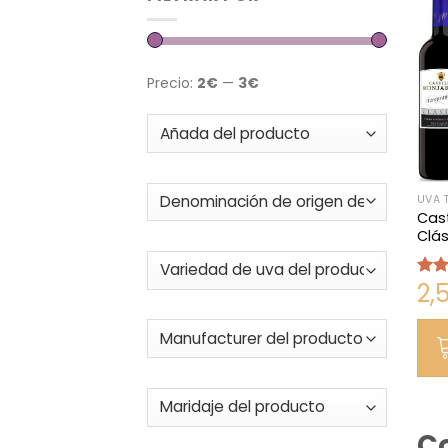
Precio:
2€
—
3€
UVA 
Cast
Clás
2,
Valo
en
4
de 5
Co