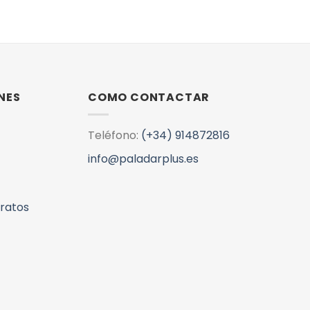
NES
COMO CONTACTAR
Teléfono:
(+34) 914872816
info@paladarplus.es
aratos