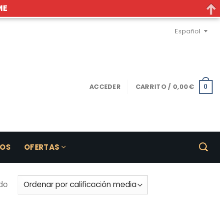
ME
Español
ACCEDER
CARRITO /
0,00
€
0
LOS
OFERTAS
do