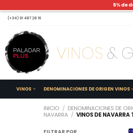
5% de d
Skip
(+34) 91 487 28 16
to
content
VINOS
DENOMINACIONES DE ORIGEN VINOS
INICIO
/
DENOMINACIONES DE ORI
NAVARRA
/
VINOS DE NAVARRA 
FILTRAR POR