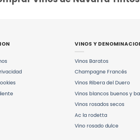
ION
VINOS Y DENOMINACIO
mos
Vinos Baratos
Privacidad
Champagne Francés
Cookies
Vinos Ribera del Duero
liente
Vinos blancos buenos y b
Vinos rosados secos
Ac la rodetta
Vino rosado dulce