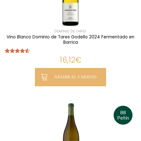
DOMINIO DE TARES
Vino Blanco Dominio de Tares Godello 2024 Fermentado en
Barrica
16,12
€
Valorado
con
4.50
de 5
AÑADIR AL CARRITO
88
Peñín