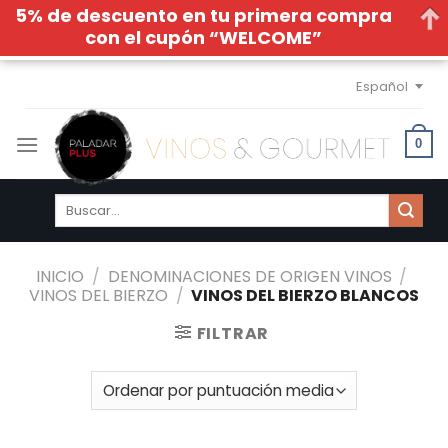
5% de descuento en tu primera compra
con el cupón “WELCOME”
Skip
Español
to
content
0
Buscar
por:
INICIO
/
DENOMINACIONES DE ORIGEN VINOS
/
VINOS DEL BIERZO
/
VINOS DEL BIERZO BLANCOS
FILTRAR