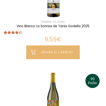
DOMINIO DE TARES
Vino Blanco La Sonrisa de Tares Godello 2025
9,59
€
Valorado
con
4.33
de 5
AÑADIR AL CARRITO
90
Peñín