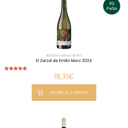
90
Peñín
BODEGAS EMILIO MORO
El Zarzal de Emilio Moro 2024
18,31
€
Valorado
con
5.00
de 5
AÑADIR AL CARRITO