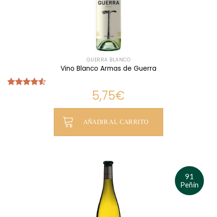
GUERRA BLANCO
Vino Blanco Armas de Guerra
5,75
€
Valorado
con
4.54
de 5
AÑADIR AL CARRITO
91
Peñín