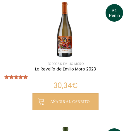
91
Peñín
BODEGAS EMILIO MORO
La Revelía de Emilio Moro 2023
30,34
€
Valorado
con
5.00
de 5
AÑADIR AL CARRITO