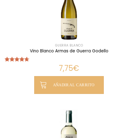
GUERRA BLANCO
Vino Blanco Armas de Guerra Godello
7,75
€
Valorado
con
4.63
de 5
AÑADIR AL CARRITO