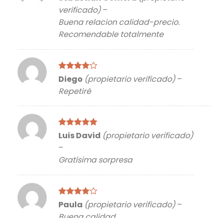
con
5
de 5
verificado)
–
Buena relacion calidad-precio.
Recomendable totalmente
Valorado
Diego
(propietario verificado)
–
con
4
de
Repetiré
5
Valorado
Luis David
(propietario verificado)
con
5
de 5
–
Gratísima sorpresa
Valorado
Paula
(propietario verificado)
–
con
4
de
Buena calidad
5