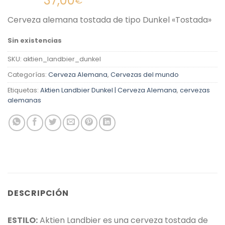
37,00
€
con
4.40
de 5 en
Cerveza alemana tostada de tipo Dunkel «Tostada»
base a
valoraciones
de clientes
Sin existencias
SKU:
aktien_landbier_dunkel
Categorías:
Cerveza Alemana
,
Cervezas del mundo
Etiquetas:
Aktien Landbier Dunkel | Cerveza Alemana
,
cervezas
alemanas
DESCRIPCIÓN
ESTILO:
Aktien Landbier es una cerveza tostada de