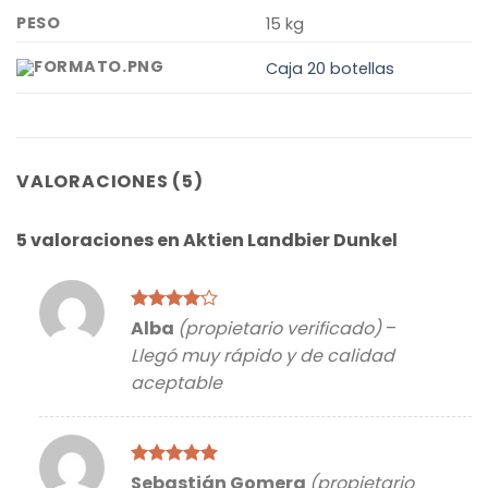
PESO
15 kg
Caja 20 botellas
VALORACIONES (5)
5 valoraciones en
Aktien Landbier Dunkel
Valorado
Alba
(propietario verificado)
–
con
4
de
Llegó muy rápido y de calidad
5
aceptable
Valorado
Sebastián Gomera
(propietario