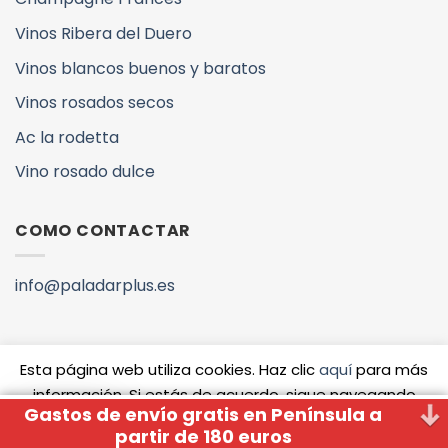
Vinos Ribera del Duero
Vinos blancos buenos y baratos
Vinos rosados secos
Ac la rodetta
Vino rosado dulce
COMO CONTACTAR
info@paladarplus.es
Esta página web utiliza cookies. Haz clic
aquí
para más
información. Si estás de acuerdo, sigue navegando
Copyright 2026 ©
QUIENES SOMOS
VINOS Y DENOMINACIONES
Gastos de envío gratis en Península a
Whatsapp
Aceptar
www.paladarplus.es
partir de 180 euros