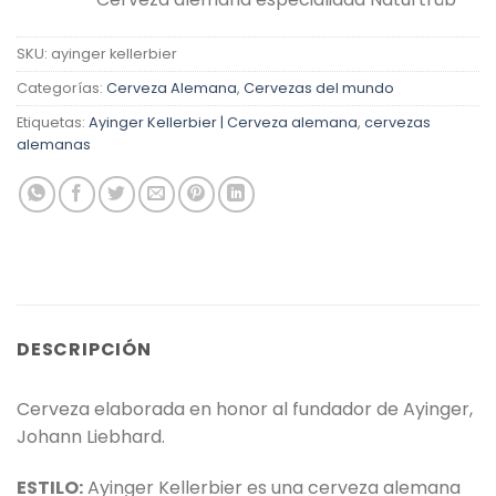
con
4.40
de 5 en
base a
SKU:
ayinger kellerbier
valoraciones
de clientes
Categorías:
Cerveza Alemana
,
Cervezas del mundo
Etiquetas:
Ayinger Kellerbier | Cerveza alemana
,
cervezas
alemanas
DESCRIPCIÓN
Cerveza elaborada en honor al fundador de Ayinger,
Johann Liebhard.
ESTILO:
Ayinger Kellerbier es una cerveza alemana