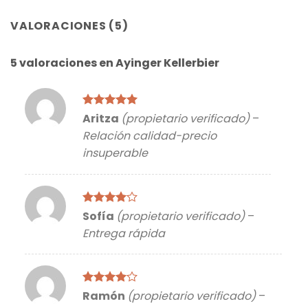
VALORACIONES (5)
5 valoraciones en
Ayinger Kellerbier
Valorado
Aritza
(propietario verificado)
–
con
5
de 5
Relación calidad-precio
insuperable
Valorado
Sofía
(propietario verificado)
–
con
4
de
Entrega rápida
5
Valorado
Ramón
(propietario verificado)
–
con
4
de