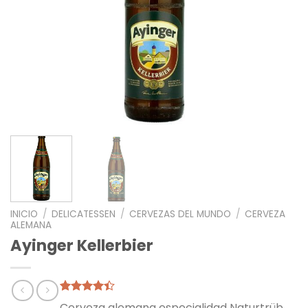
INICIO
/
DELICATESSEN
/
CERVEZAS DEL MUNDO
/
CERVEZA
ALEMANA
Ayinger Kellerbier
Valorado
5
Cerveza alemana especialidad Naturtrüb