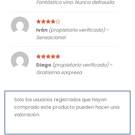
Fantástico vino. Nunca defrauda
5
Valorado
Iván
(propietario verificado)
–
con
4
de
Sensacional
5
Valorado
Diego
(propietario verificado)
–
con
5
de 5
Gratísima sorpresa
Solo los usuarios registrados que hayan
comprado este producto pueden hacer una
valoración.