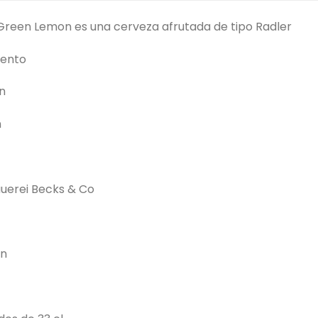
reen Lemon es una cerveza afrutada de tipo Radler
lento
ón
n
uerei Becks & Co
en