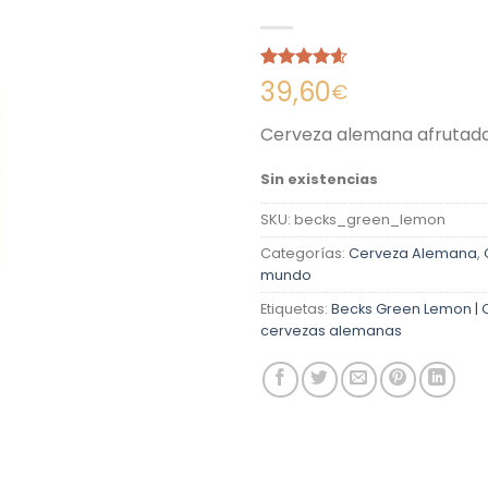
Valorado
5
39,60
€
con
4.60
de 5 en
Cerveza alemana afrutada
base a
valoraciones
de clientes
Sin existencias
SKU:
becks_green_lemon
Categorías:
Cerveza Alemana
,
mundo
Etiquetas:
Becks Green Lemon |
cervezas alemanas