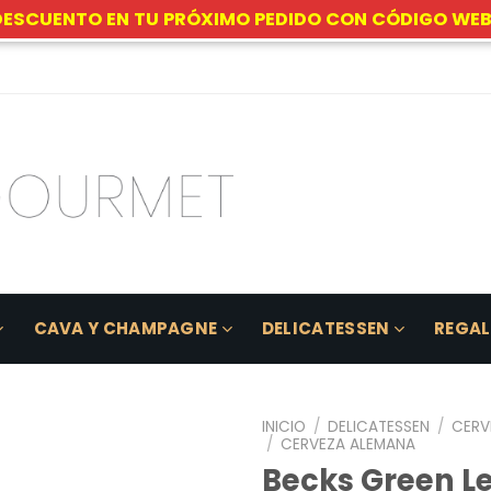
DESCUENTO EN TU PRÓXIMO PEDIDO CON CÓDIGO WEB
CAVA Y CHAMPAGNE
DELICATESSEN
REGA
INICIO
/
DELICATESSEN
/
CERV
/
CERVEZA ALEMANA
Becks Green 