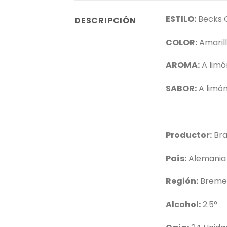
ESTILO:
Becks G
DESCRIPCIÓN
COLOR:
Amaril
AROMA:
A lim
SABOR:
A limó
Productor:
Bra
País:
Alemania
Región:
Brem
Alcohol:
2.5°