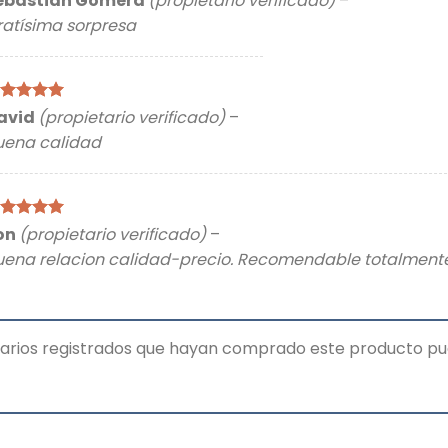
ebastián Gomera
(propietario verificado)
–
on
4
de
ratísima sorpresa
lorado
avid
(propietario verificado)
–
on
5
de 5
uena calidad
lorado
on
(propietario verificado)
–
on
5
de 5
uena relacion calidad-precio. Recomendable totalment
suarios registrados que hayan comprado este producto pu