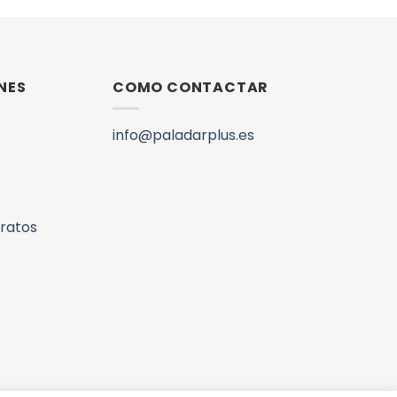
NES
COMO CONTACTAR
info@paladarplus.es
aratos