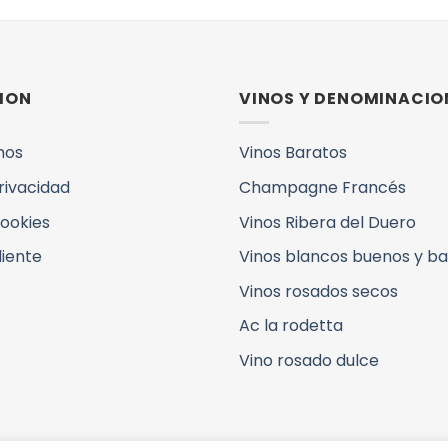
ION
VINOS Y DENOMINACIO
mos
Vinos Baratos
Privacidad
Champagne Francés
Cookies
Vinos Ribera del Duero
liente
Vinos blancos buenos y b
Vinos rosados secos
Ac la rodetta
Vino rosado dulce