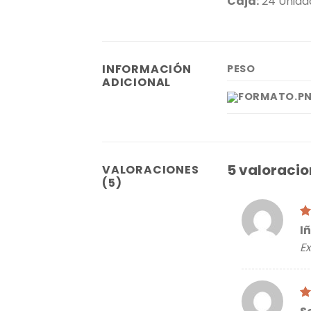
Caja:
24 Unidad
INFORMACIÓN
PESO
ADICIONAL
5 valoracio
VALORACIONES
(5)
Va
I
c
Ex
5
Va