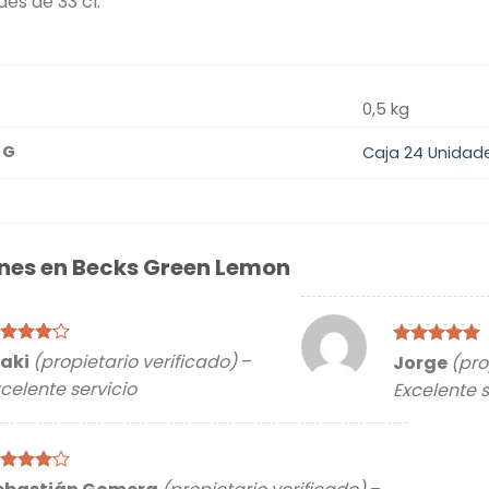
es de 33 cl.
0,5 kg
Caja 24 Unidad
nes en
Becks Green Lemon
lorado
ñaki
(propietario verificado)
–
Valorado
Jorge
(pro
on
4
de
con
5
de 5
celente servicio
Excelente s
lorado