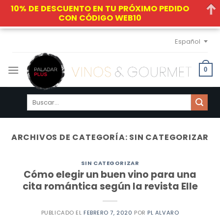
10% DE DESCUENTO EN TU PRÓXIMO PEDIDO
CON CÓDIGO WEB10
Skip
Español
to
content
0
Buscar
por:
ARCHIVOS DE CATEGORÍA:
SIN CATEGORIZAR
SIN CATEGORIZAR
Cómo elegir un buen vino para una
cita romántica según la revista Elle
PUBLICADO EL
FEBRERO 7, 2020
POR
PL ALVARO