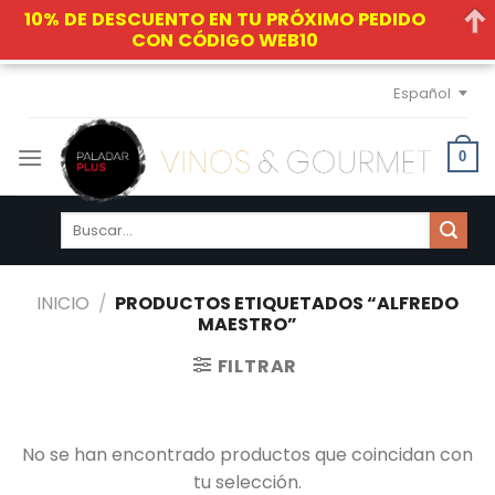
10% DE DESCUENTO EN TU PRÓXIMO PEDIDO
CON CÓDIGO WEB10
Skip
Español
to
content
0
Buscar
por:
INICIO
/
PRODUCTOS ETIQUETADOS “ALFREDO
MAESTRO”
FILTRAR
No se han encontrado productos que coincidan con
tu selección.