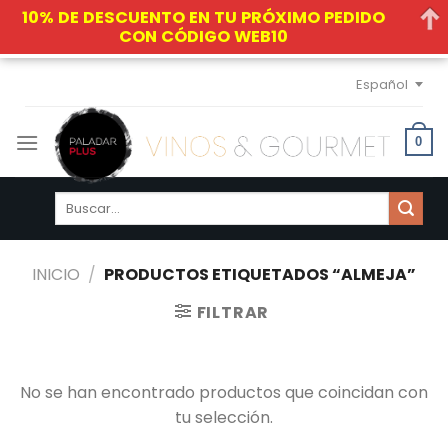
10% DE DESCUENTO EN TU PRÓXIMO PEDIDO
CON CÓDIGO WEB10
Skip
Español
to
content
0
Buscar
por:
INICIO
/
PRODUCTOS ETIQUETADOS “ALMEJA”
FILTRAR
No se han encontrado productos que coincidan con
tu selección.