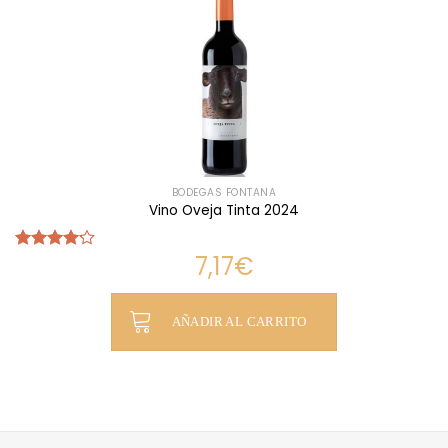
BODEGAS FONTANA
Vino Oveja Tinta 2024
7,17
€
Valorado
con
4.17
de 5
AÑADIR AL CARRITO