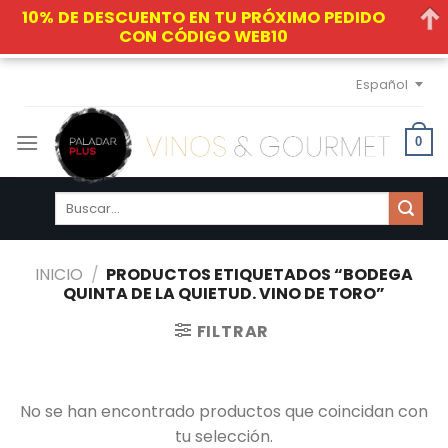
10% DE DESCUENTO EN TU PRÓXIMO PEDIDO
CON CÓDIGO WEB10
Skip
Español
to
content
0
Buscar
por:
INICIO
/
PRODUCTOS ETIQUETADOS “BODEGA
QUINTA DE LA QUIETUD. VINO DE TORO”
FILTRAR
No se han encontrado productos que coincidan con
tu selección.