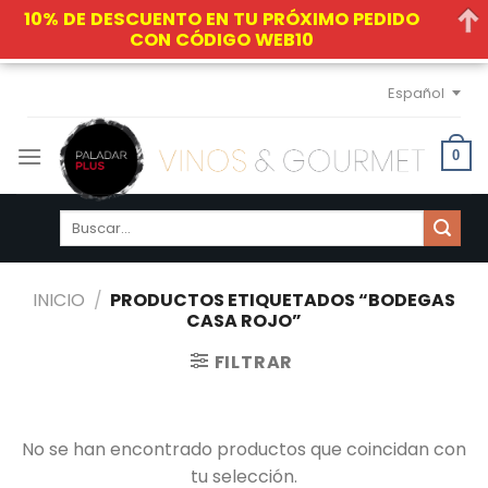
10% DE DESCUENTO EN TU PRÓXIMO PEDIDO
CON CÓDIGO WEB10
Skip
Español
to
content
0
Buscar
por:
INICIO
/
PRODUCTOS ETIQUETADOS “BODEGAS
CASA ROJO”
FILTRAR
No se han encontrado productos que coincidan con
tu selección.