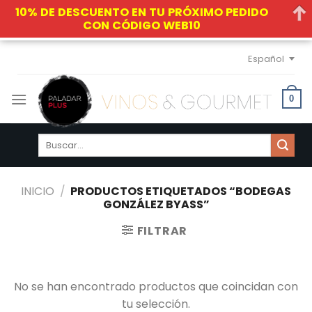
10% DE DESCUENTO EN TU PRÓXIMO PEDIDO
CON CÓDIGO WEB10
Skip
Español
to
content
0
Buscar
por:
INICIO
/
PRODUCTOS ETIQUETADOS “BODEGAS
GONZÁLEZ BYASS”
FILTRAR
No se han encontrado productos que coincidan con
tu selección.