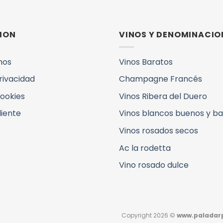
ION
VINOS Y DENOMINACIO
mos
Vinos Baratos
Privacidad
Champagne Francés
Cookies
Vinos Ribera del Duero
liente
Vinos blancos buenos y b
Vinos rosados secos
Ac la rodetta
Vino rosado dulce
Copyright 2026 ©
www.paladarp