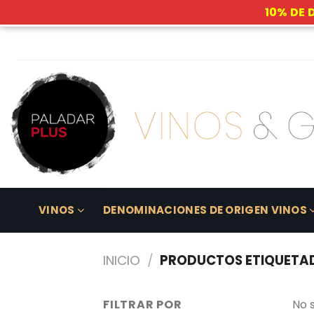
10% DE 
Skip
to
content
VINOS
DENOMINACIONES DE ORIGEN VINOS
INICIO
/
PRODUCTOS ETIQUETA
FILTRAR POR
No 