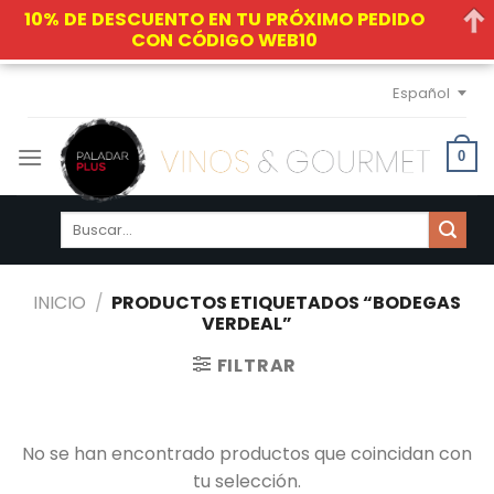
10% DE DESCUENTO EN TU PRÓXIMO PEDIDO
CON CÓDIGO WEB10
Skip
Español
to
content
0
Buscar
por:
INICIO
/
PRODUCTOS ETIQUETADOS “BODEGAS
VERDEAL”
FILTRAR
No se han encontrado productos que coincidan con
tu selección.