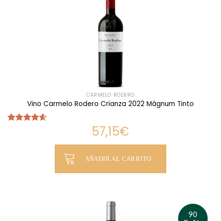
CARMELO RODERO
Vino Carmelo Rodero Crianza 2022 Mágnum Tinto
57,15
€
Valorado
con
4.57
de 5
AÑADIR AL CARRITO
90