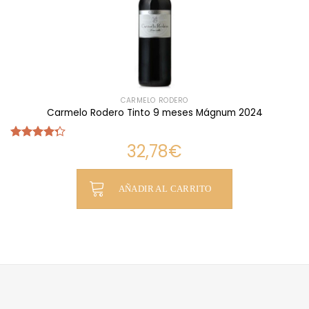
CARMELO RODERO
Carmelo Rodero Tinto 9 meses Mágnum 2024
32,78
€
Valorado
con
4.25
de 5
AÑADIR AL CARRITO