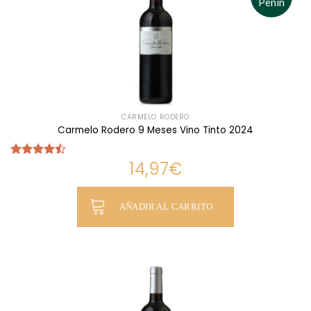
Peñín
CARMELO RODERO
Carmelo Rodero 9 Meses Vino Tinto 2024
14,97
€
Valorado
con
4.44
de 5
AÑADIR AL CARRITO