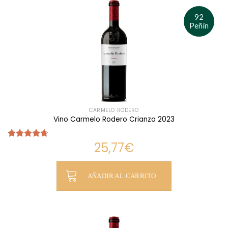
92
Peñín
CARMELO RODERO
Vino Carmelo Rodero Crianza 2023
25,77
€
Valorado
con
4.64
de 5
AÑADIR AL CARRITO