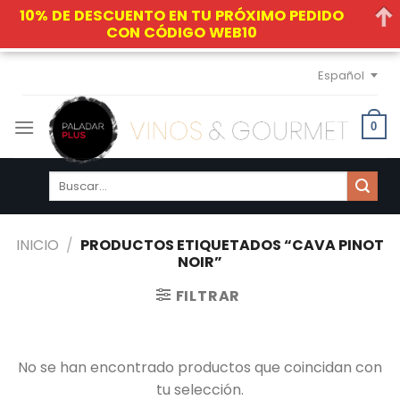
10% DE DESCUENTO EN TU PRÓXIMO PEDIDO
CON CÓDIGO WEB10
Skip
Español
to
content
0
Buscar
por:
INICIO
/
PRODUCTOS ETIQUETADOS “CAVA PINOT
NOIR”
FILTRAR
No se han encontrado productos que coincidan con
tu selección.