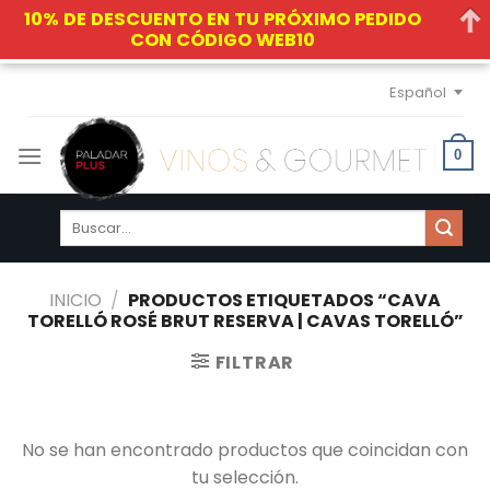
10% DE DESCUENTO EN TU PRÓXIMO PEDIDO
CON CÓDIGO WEB10
Skip
Español
to
content
0
Buscar
por:
INICIO
/
PRODUCTOS ETIQUETADOS “CAVA
TORELLÓ ROSÉ BRUT RESERVA | CAVAS TORELLÓ”
FILTRAR
No se han encontrado productos que coincidan con
tu selección.