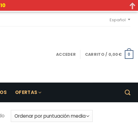
10
Español
ACCEDER
CARRITO /
0,00
€
0
LOS
OFERTAS
do