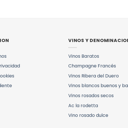
ION
VINOS Y DENOMINACIO
mos
Vinos Baratos
Privacidad
Champagne Francés
Cookies
Vinos Ribera del Duero
liente
Vinos blancos buenos y b
Vinos rosados secos
Ac la rodetta
Vino rosado dulce