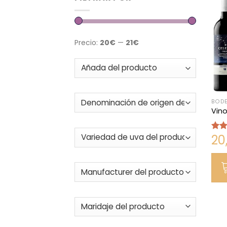
Precio:
20€
—
21€
BODE
Vino
20
Valo
con
de 5