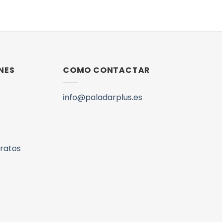
NES
COMO CONTACTAR
info@paladarplus.es
aratos