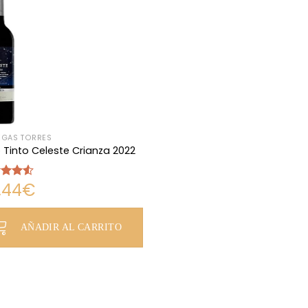
GAS TORRES
 Tinto Celeste Crianza 2022
,44
€
rado
4.50
AÑADIR AL CARRITO