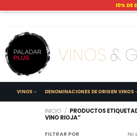
10% DE 
Skip
to
content
VINOS
DENOMINACIONES DE ORIGEN VINOS
INICIO
/
PRODUCTOS ETIQUETADO
VINO RIOJA”
FILTRAR POR
No 