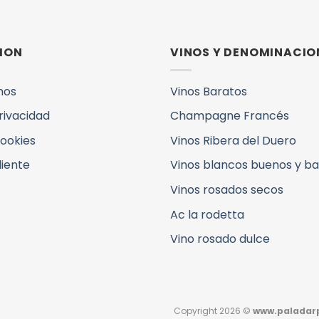
ION
VINOS Y DENOMINACIO
mos
Vinos Baratos
Privacidad
Champagne Francés
Cookies
Vinos Ribera del Duero
liente
Vinos blancos buenos y b
Vinos rosados secos
Ac la rodetta
Vino rosado dulce
Copyright 2026 ©
www.paladarp