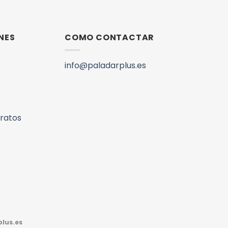
NES
COMO CONTACTAR
info@paladarplus.es
aratos
lus.es