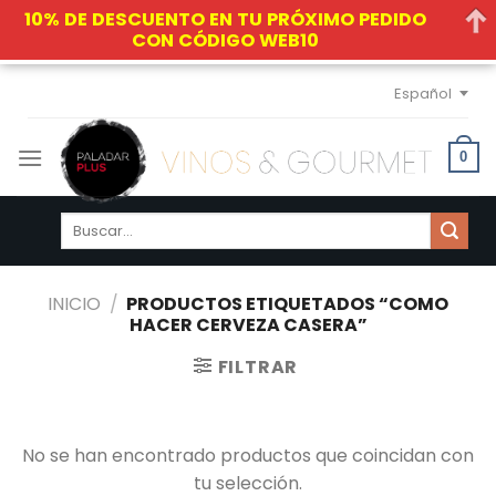
10% DE DESCUENTO EN TU PRÓXIMO PEDIDO
CON CÓDIGO WEB10
Skip
Español
to
content
0
Buscar
por:
INICIO
/
PRODUCTOS ETIQUETADOS “COMO
HACER CERVEZA CASERA”
FILTRAR
No se han encontrado productos que coincidan con
tu selección.