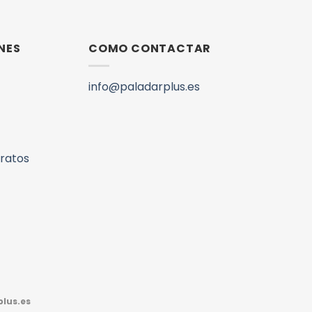
NES
COMO CONTACTAR
info@paladarplus.es
aratos
lus.es