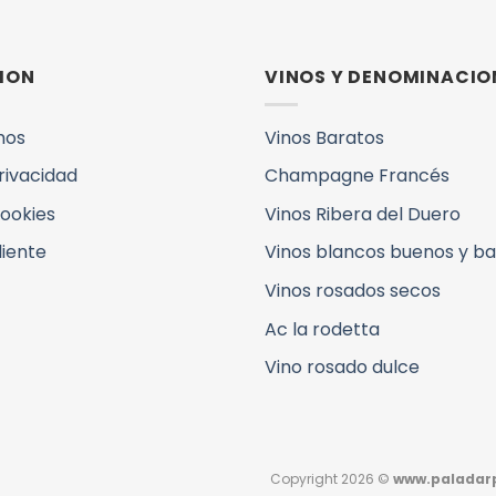
ION
VINOS Y DENOMINACIO
mos
Vinos Baratos
Privacidad
Champagne Francés
Cookies
Vinos Ribera del Duero
liente
Vinos blancos buenos y b
Vinos rosados secos
Ac la rodetta
Vino rosado dulce
Copyright 2026 ©
www.paladarp