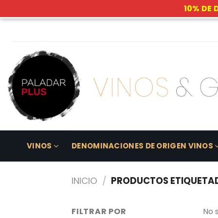
10% DE 
Skip
to
content
VINOS
DENOMINACIONES DE ORIGEN VINOS
INICIO
/
PRODUCTOS ETIQUETAD
FILTRAR POR
No 