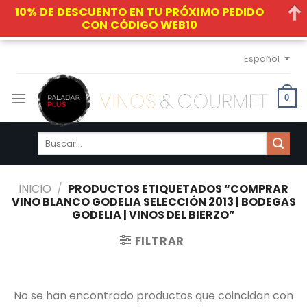
10% DE DESCUENTO EN TU PRÓXIMO PEDIDO
CON CÓDIGO WEB10
Skip
Español
to
content
0
Buscar
por:
INICIO
/
PRODUCTOS ETIQUETADOS “COMPRAR
VINO BLANCO GODELIA SELECCIÓN 2013 | BODEGAS
GODELIA | VINOS DEL BIERZO”
FILTRAR
No se han encontrado productos que coincidan con