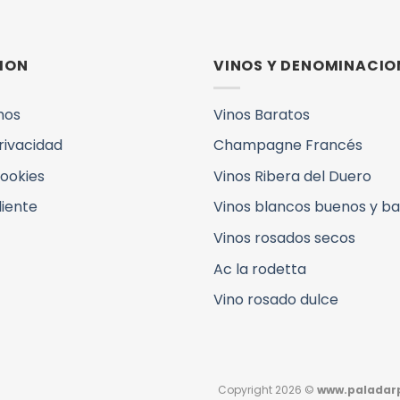
ION
VINOS Y DENOMINACIO
mos
Vinos Baratos
Privacidad
Champagne Francés
Cookies
Vinos Ribera del Duero
liente
Vinos blancos buenos y b
Vinos rosados secos
Ac la rodetta
Vino rosado dulce
Copyright 2026 ©
www.paladarp