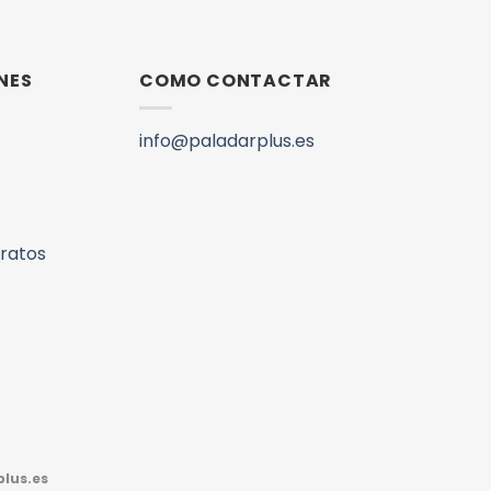
NES
COMO CONTACTAR
info@paladarplus.es
aratos
lus.es