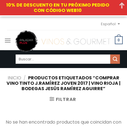
10% DE DESCUENTO EN TU PRÓXIMO PEDIDO
CON CÓDIGO WEB10
Skip
Español
to
content
0
Buscar
por:
INICIO
/
PRODUCTOS ETIQUETADOS “COMPRAR
VINO TINTO J.RAMÍREZ JOVEN 2017 | VINO RIOJA |
BODEGAS JESÚS RAMÍREZ AGUIRRE”
FILTRAR
No se han encontrado productos que coincidan con