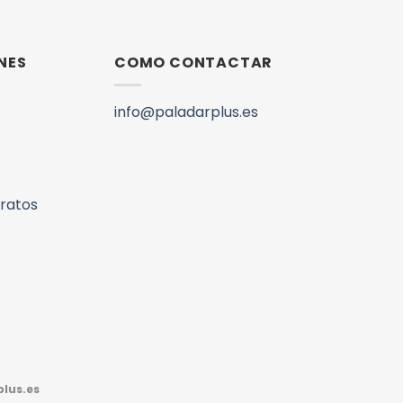
NES
COMO CONTACTAR
info@paladarplus.es
aratos
lus.es