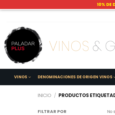
10% DE 
Skip
to
content
VINOS
DENOMINACIONES DE ORIGEN VINOS
INICIO
/
PRODUCTOS ETIQUETAD
FILTRAR POR
No 