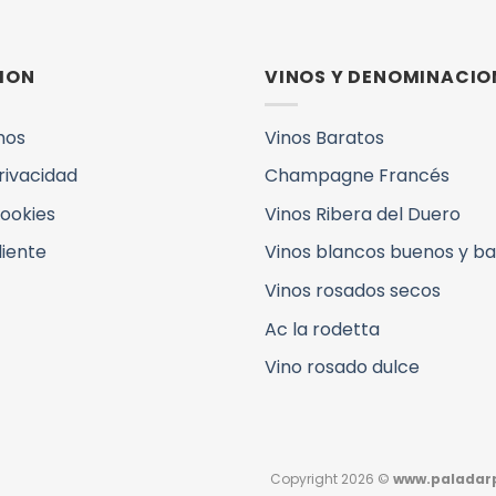
ION
VINOS Y DENOMINACIO
mos
Vinos Baratos
Privacidad
Champagne Francés
Cookies
Vinos Ribera del Duero
liente
Vinos blancos buenos y b
Vinos rosados secos
Ac la rodetta
Vino rosado dulce
Copyright 2026 ©
www.paladarp