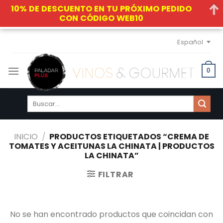
10% DE DESCUENTO EN TU PRÓXIMO PEDIDO
CON CÓDIGO WEB10
Skip
Español
to
content
0
Buscar
por:
INICIO
/
PRODUCTOS ETIQUETADOS “CREMA DE
TOMATES Y ACEITUNAS LA CHINATA | PRODUCTOS
LA CHINATA”
FILTRAR
No se han encontrado productos que coincidan con