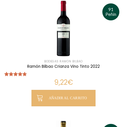
91
Peñín
BODEGAS RAMÓN BILBAO
Ramón Bilbao Crianza Vino Tinto 2022
9,22
€
Valorado
con
4.71
de 5
AÑADIR AL CARRITO