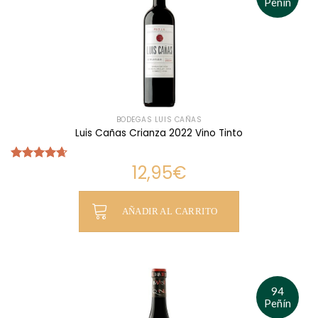
Peñín
BODEGAS LUIS CAÑAS
Luis Cañas Crianza 2022 Vino Tinto
12,95
€
Valorado
con
4.67
de 5
AÑADIR AL CARRITO
94
Peñín