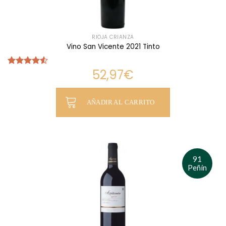
RIOJA CRIANZA
Vino San Vicente 2021 Tinto
52,97
€
Valorado
con
4.50
de 5
AÑADIR AL CARRITO
91
Peñín