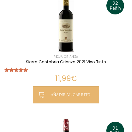
92
Peñín
RIOJA CRIANZA
Sierra Cantabria Crianza 2021 Vino Tinto
11,99
€
Valorado
con
4.67
de 5
AÑADIR AL CARRITO
91