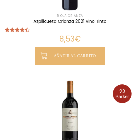
RIOJA CRIANZA
Azpilicueta Crianza 2021 Vino Tinto
8,53
€
Valorado
con
4.42
de 5
AÑADIR AL CARRITO
93
Parker