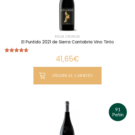
RIOJA CRIANZA
El Puntido 2021 de Sierra Cantabria Vino Tinto
41,65
€
Valorado
con
4.64
de 5
AÑADIR AL CARRITO
91
Peñín