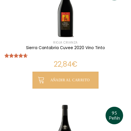
RIOJA CRIANZA
Sierra Cantabria Cuvee 2020 Vino Tinto
22,84
€
Valorado
con
4.67
de 5
AÑADIR AL CARRITO
95
Peñín