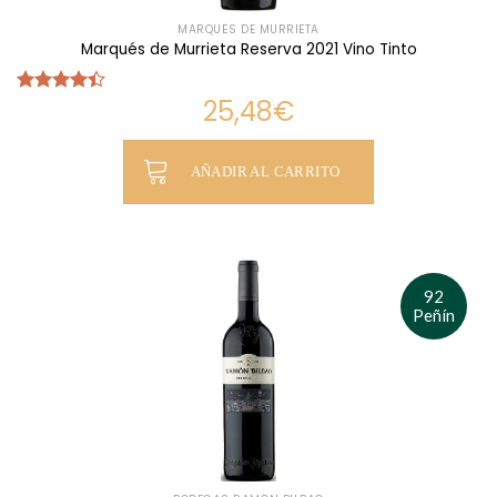
MARQUÉS DE MURRIETA
Marqués de Murrieta Reserva 2021 Vino Tinto
25,48
€
Valorado
con
4.38
de 5
AÑADIR AL CARRITO
92
Peñín