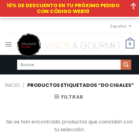
10% DE DESCUENTO EN TU PRÓXIMO PEDIDO
CON CÓDIGO WEB10
Skip
Español
to
content
0
Buscar
por:
INICIO
/
PRODUCTOS ETIQUETADOS “DO CIGALES”
FILTRAR
No se han encontrado productos que coincidan con
tu selección.